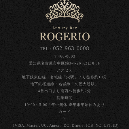
052-963-0008
TEL：
〒460-0003
愛知県名古屋市中区錦3-4-26 K2ビル3F
アクセス
地下鉄東山線・名城線「栄駅」より徒歩約10分
地下鉄桜通線・名城線「久屋大通駅」
4番出口より南西へ徒歩約2分
営業時間
19:00～5:00 / 年中無休 ※年末年始休みあり
カード
可
（VISA､Master､UC､Amex、DC､Diners､JCB､NC､UFJ､iD)