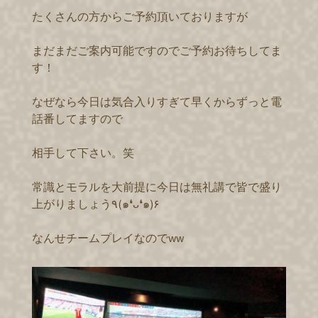
たくさんの方からご予約頂いておりますが
まだまだご案内可能ですのでご予約お待ちしてま
す！
なぜなら今日は気合入りすぎて早くからずっと電
話番してますので
相手して下さい。笑
常識とモラルを大前提に今日は無礼講で皆で盛り
上がりましょう٩(๑❛ᴗ❛๑)۶
なんせチームプレイなのでww