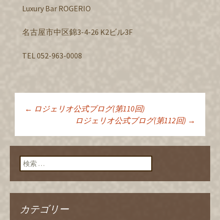
Luxury Bar ROGERIO
名古屋市中区錦3-4-26 K2ビル3F
TEL 052-963-0008
←
ロジェリオ公式ブログ(第110回)
投稿ナビゲーショ
ロジェリオ公式ブログ(第112回)
→
ン
検索:
カテゴリー