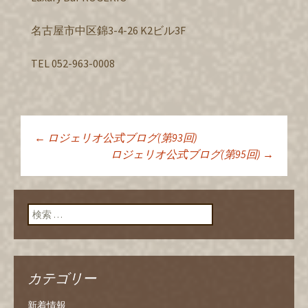
名古屋市中区錦3-4-26 K2ビル3F
TEL 052-963-0008
←
ロジェリオ公式ブログ(第93回)
投稿ナビゲーショ
ロジェリオ公式ブログ(第95回)
→
ン
検索:
カテゴリー
新着情報